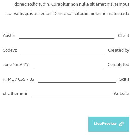
donec sollicitudin. Curabitur non nulla sit amet nisl tempus
convallis quis ac lectus. Donec sollicitudin molestie malesuada.
Austin
Client
Codevz
Created by
27 June 2017
Completed
HTML / CSS / JS
Skills
xtratheme.ir
Website
Live Preview